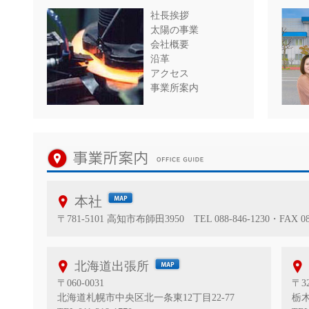
社長挨拶
太陽の事業
会社概要
沿革
アクセス
事業所案内
本社
〒781-5101 高知市布師田3950 TEL 088-846-1230・FAX 088
北海道出張所
〒060-0031
〒32
北海道札幌市中央区北一条東12丁目22-77
栃木